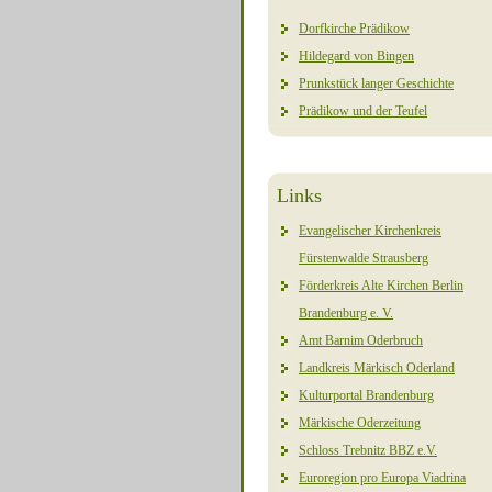
Dorfkirche Prädikow
Hildegard von Bingen
Prunkstück langer Geschichte
Prädikow und der Teufel
Links
Evangelischer Kirchenkreis
Fürstenwalde Strausberg
Förderkreis Alte Kirchen Berlin
Brandenburg e. V.
Amt Barnim Oderbruch
Landkreis Märkisch Oderland
Kulturportal Brandenburg
Märkische Oderzeitung
Schloss Trebnitz BBZ e.V.
Euroregion pro Europa Viadrina