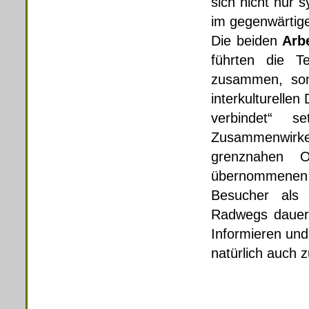
sich nicht nur 
im gegenwärtig
Die beiden
Arb
führten die Te
zusammen, sond
interkulturellen
verbindet“ s
Zusammenwirk
grenznahen Od
übernommenen d
Besucher als 
Radwegs dauerh
Informieren un
natürlich auch