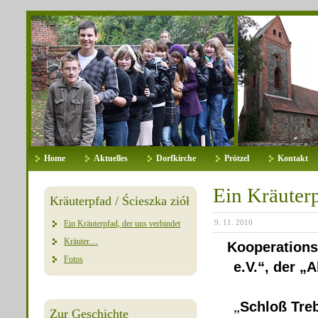
Home
Aktuelles
Dorfkirche
Prötzel
Kontakt
Ein Kräuterp
Kräuterpfad / Ścieszka ziół
9. 11. 2010
Ein Kräuterpfad, der uns verbindet
Kräuter…
Kooperations
Fotos
e.V.“, der „
„
Schloß Tre
Zur Geschichte