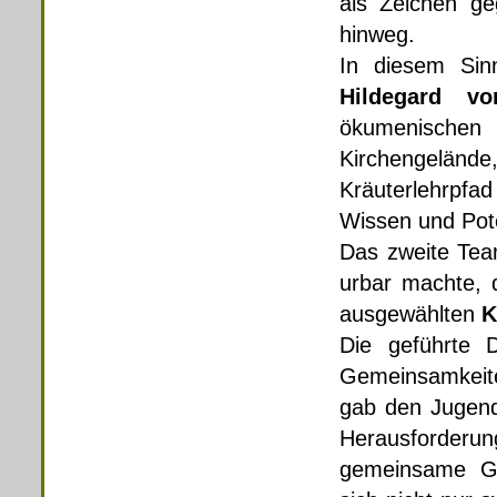
als Zeichen ge
hinweg.
In diesem Sinn
Hildegard vo
ökumenische
Kirchengeländ
Kräuterlehrpf
Wissen und Pot
Das zweite Tea
urbar machte, 
ausgewählten
K
Die geführte D
Gemeinsamkeite
gab den Jugendl
Herausforderun
gemeinsame Ges