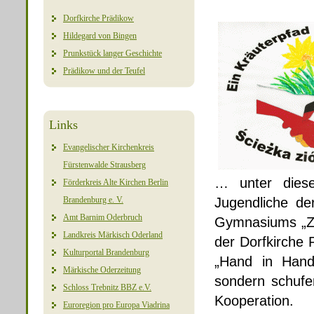
Dorfkirche Prädikow
Hildegard von Bingen
Prunkstück langer Geschichte
Prädikow und der Teufel
Links
Evangelischer Kirchenkreis
Fürstenwalde Strausberg
…
unter dies
Förderkreis Alte Kirchen Berlin
Brandenburg e. V.
Jugendliche
d
Amt Barnim Oderbruch
Gymnasiums „Z
Landkreis Märkisch Oderland
der Dorfkirche
Kulturportal Brandenburg
„Hand in Hand
Märkische Oderzeitung
sondern schufe
Schloss Trebnitz BBZ e.V.
Kooperation.
Euroregion pro Europa Viadrina