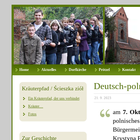
Home
Aktuelles
Dorfkirche
Prötzel
Kontakt
Deutsch-pol
Kräuterpfad / Ścieszka ziół
21. 9. 2023
Ein Kräuterpfad, der uns verbindet
Kräuter…
am
7. Ok
Fotos
polnische
Bürgermei
Krystyna 
Zur Geschichte