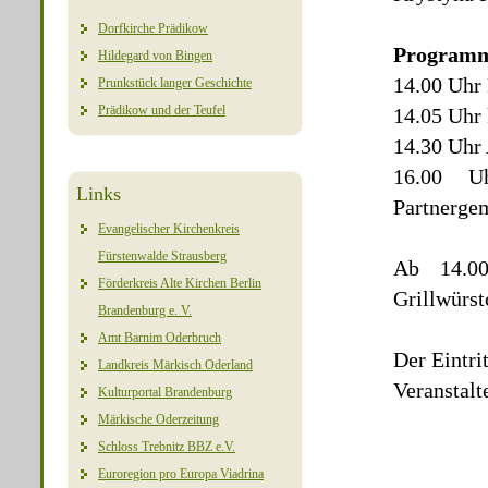
Dorfkirche Prädikow
Program
Hildegard von Bingen
14.00 Uhr
Prunkstück langer Geschichte
Prädikow und der Teufel
14.05 Uhr 
14.30 Uhr 
16.00 Uh
Links
Partnerge
Evangelischer Kirchenkreis
Fürstenwalde Strausberg
Ab 14.0
Förderkreis Alte Kirchen Berlin
Grillwürs
Brandenburg e. V.
Amt Barnim Oderbruch
Der Eintri
Landkreis Märkisch Oderland
Veranstalt
Kulturportal Brandenburg
Märkische Oderzeitung
Schloss Trebnitz BBZ e.V.
Euroregion pro Europa Viadrina