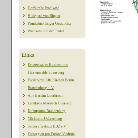
Dorfkirche Prädikow
Hildegard von Bingen
Prunkstück langer Geschichte
Prädikow und der Teufel
Links
Evangelischer Kirchenkreis
Fürstenwalde Strausberg
Förderkreis Alte Kirchen Berlin
Brandenburg e. V.
Amt Barnim Oderbruch
Landkreis Märkisch Oderland
Kulturportal Brandenburg
Märkische Oderzeitung
Schloss Trebnitz BBZ e.V.
Euroregion pro Europa Viadrina