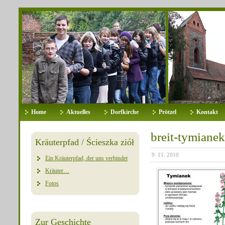
Home
Aktuelles
Dorfkirche
Prötzel
Kontakt
breit-tymianek
Kräuterpfad / Ścieszka ziół
9. 11. 2010
Ein Kräuterpfad, der uns verbindet
Kräuter…
Fotos
Zur Geschichte